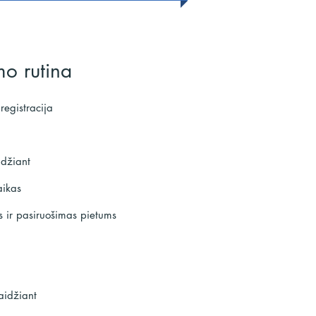
mo rutina
registracija
idžiant
aikas
as ir pasiruošimas pietums
aidžiant