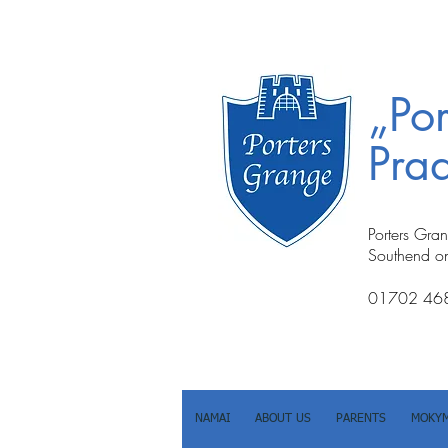
„Po
Prad
Porters Gra
Southend o
01702 46
NAMAI
ABOUT US
PARENTS
MOKYM