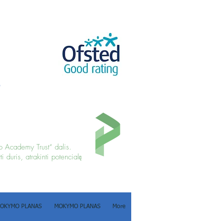
s
co Academy Trust“ dalis.
ti duris, atrakinti potencialą
OKYMO PLANAS
MOKYMO PLANAS
More