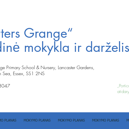
rters Grange“
inė mokykla ir darželi
nge Primary School & Nursery, Lancaster Gardens,
n Sea, Essex, SS1 2NS
8047
„Porti
atidary
O PLANAS
MOKYMO PLANAS
MOKYMO PLANAS
MOKYMO PLANAS
M