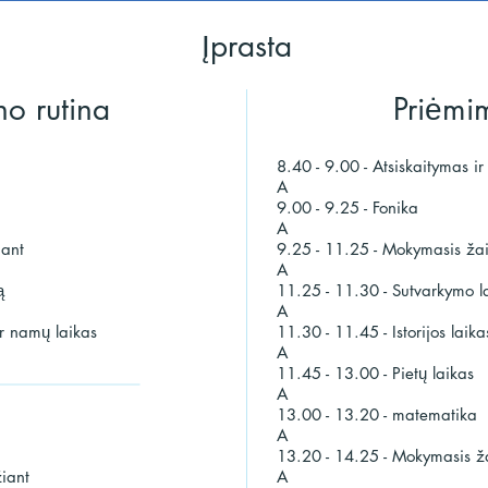
Įprasta
o rutina
Priėmi
8.40 - 9.00 - Atsiskaitymas ir 
A
9.00 - 9.25 - Fonika
A
iant
9.25 - 11.25 - Mokymasis ža
A
ą
11.25 - 11.30 - Sutvarkymo l
A
ir namų laikas
11.30 - 11.45 - Istorijos laik
A
11.45 - 13.00 - Pietų laikas
A
13.00 - 13.20 - matematika
A
13.20 - 14.25 - Mokymasis ž
iant
A