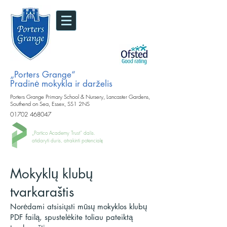
„Porters Grange“
Pradinė mokykla ir darželis
Porters Grange Primary School & Nursery, Lancaster Gardens,
Southend on Sea, Essex, SS1 2NS
01702 468047
„Portico Academy Trust“ dalis.
atidaryti duris, atrakinti potencialą
Mokyklų klubų
tvarkaraštis
Norėdami atsisiųsti mūsų mokyklos klubų
PDF failą, spustelėkite toliau pateiktą